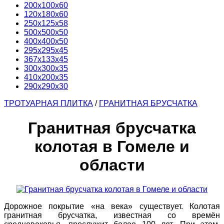
200х100х60
120х180х60
250х125х58
500х500х50
400х400х50
295х295х45
367х133х45
300х300х35
410х200х35
290х290х30
ТРОТУАРНАЯ ПЛИТКА
/
ГРАНИТНАЯ БРУСЧАТКА
Гранитная брусчатка
колотая в Гомеле и
области
Дорожное покрытие «на века» существует. Колотая
гранитная брусчатка, известная со времён